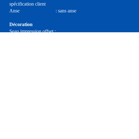
spécification client
Anse : sans anse
Décoration
Seau impression offset :
Seau IML : 190 x 50 mm
Conditionnement
Seau / Carton : 1200
Couvercle / Carton : 1200