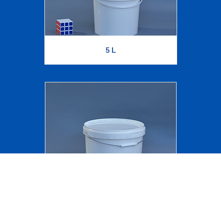
5 L
9.5 L